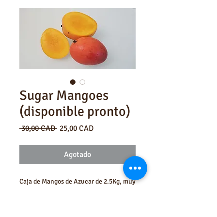
Sugar Mangoes
(disponible pronto)
Precio
Precio
 30,00 CAD 
25,00 CAD
de
oferta
Agotado
Caja de Mangos de Azucar de 2.5Kg, muy
dulces y tan jugosos que hasta te
puedes comer la concha!